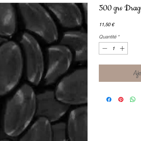
500 grs Dragé
Prix
11,50 €
Quantité
*
Ajo