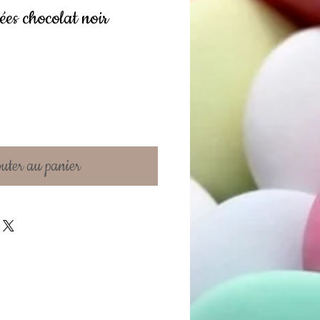
es chocolat noir
uter au panier