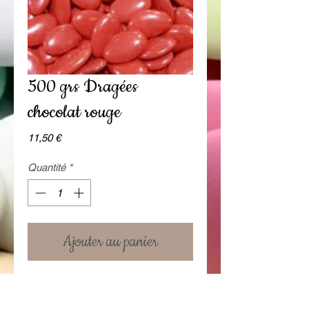
500 grs Dragées
chocolat rouge
Prix
11,50 €
Quantité
*
Ajouter au panier
Dragées Chocolat Buratti de
fabrication italienne