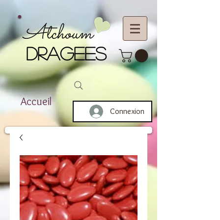
Atchoum
DRAGEES
Accueil
Connexion