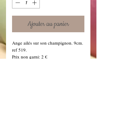
Ajouter au panier
Ange ailés sur son champignon. 9cm.
ref 519.
Prix non garni: 2 €
Prix garni : 2.95 € garni 1 tulle
couleur de tulle au choix.(précisez-le
dans la boîte à message ci dessous.
Vous retrouverez toutes nos couleurs
de tulles dans la rubrique "Dragées" .)
Details
Non Garni signifie le sujet seul (sans
tulle, sans dragées, sans ruban)
Le sujet garni sera agrémenté d'1 tulle