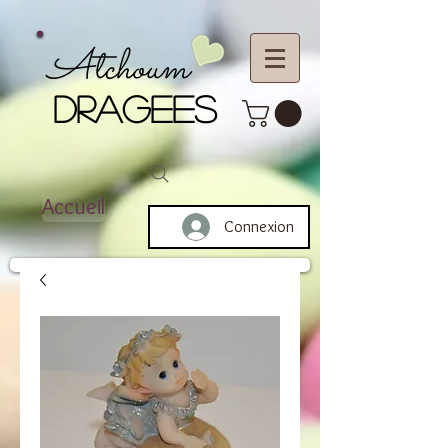
Atchoum
DRAGEES
Accueil
Connexion