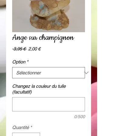
Ange sur champignon
Prix
Prix
 3,95 € 
2,00 €
original
promotionnel
Option
*
Changez la couleur du tulle
(facultatif)
0/500
Quantité
*