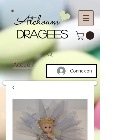
Atchoum
DRAGEES
Accueil
Connexion