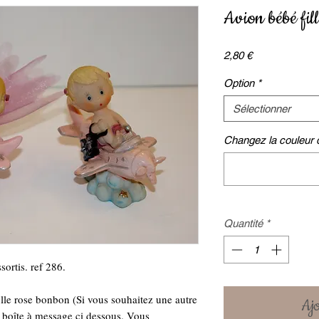
Avion bébé fil
Prix
2,80 €
Option
*
Sélectionner
Changez la couleur du
Quantité
*
ortis. ref 286.
tulle rose bonbon (Si vous souhaitez une autre
Ajo
la boîte à message ci dessous. Vous