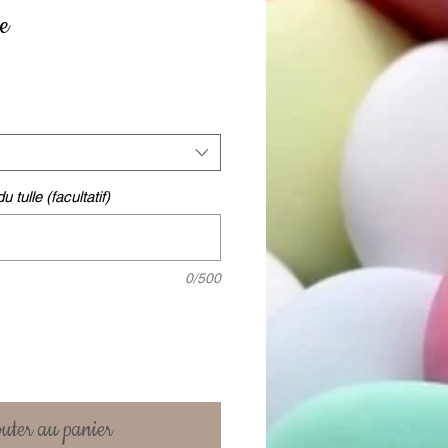
le
 tulle (facultatif)
0/500
uter au panier