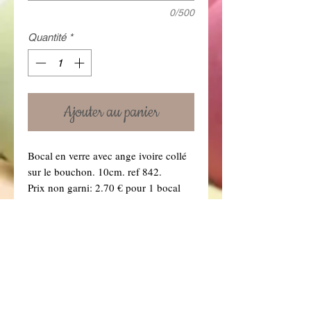
0/500
Quantité
*
Ajouter au panier
Bocal en verre avec ange ivoire collé
sur le bouchon. 10cm. ref 842.
Prix non garni: 2.70 € pour 1 bocal
Prix garni : 3.50 € avec dragées choco
beige et blanc (Si vous souhaitez une
autre couleur de dragées, précisez-le
dans la boîte à message ci dessous.
Vous retrouverez toutes nos couleurs
de dragées dans la rubrique "Dragées"
.)