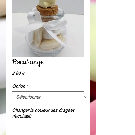
Bocal ange
Prix
2,80 €
Option
*
Changer la couleur des dragées
(facultatif)