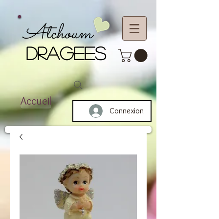
Atchoum
DRAGEES
Accueil
Connexion