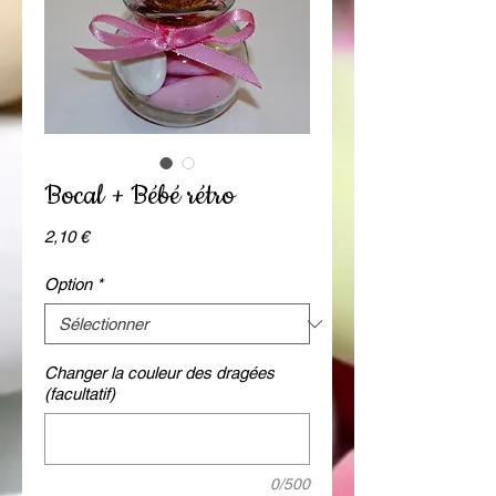
Bocal + Bébé rétro
Prix
2,10 €
Option
*
Changer la couleur des dragées
(facultatif)
0/500