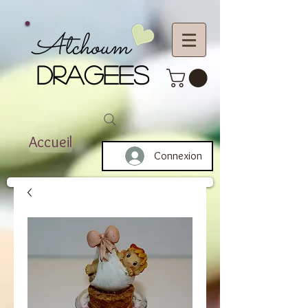
Atchoum
DRAGEES
Accueil
Connexion