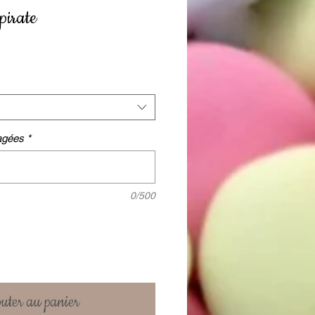
pirate
ragées
*
0/500
uter au panier