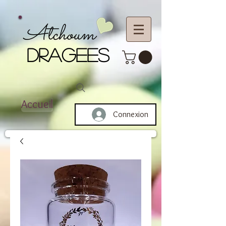
Atchoum
DRAGEES
Accueil
Connexion