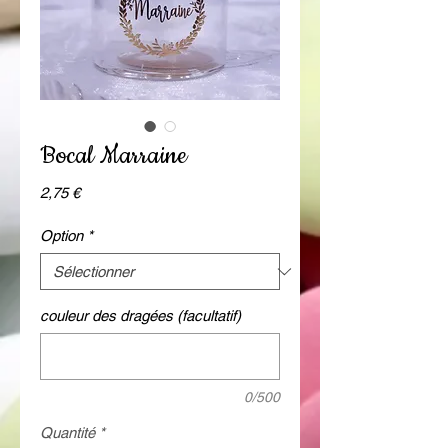
Bocal Marraine
Prix
2,75 €
Option
*
couleur des dragées (facultatif)
0/500
Quantité
*