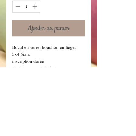
Ajouter au panier
Bocal en verre, bouchon en liège.
5x4,5cm.
inscription dorée
Prix Non garni: 2.75 €
Prix garni: 4 € avec ruban et dragées
coeur choco couleur au choix ( Vous
retrouverez toutes nos couleurs de
dragées dans la rubrique "Dragées" .)
Details
Non Garni signifie le sujet vide (sans