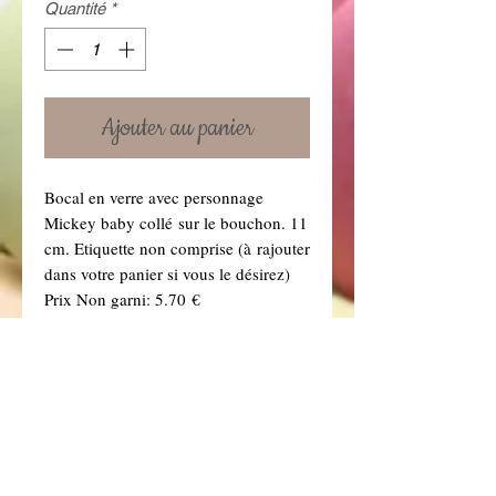
Quantité
*
Ajouter au panier
Bocal en verre avec personnage
Mickey baby collé sur le bouchon. 11
cm. Etiquette non comprise (à rajouter
dans votre panier si vous le désirez)
Prix Non garni: 5.70 €
Prix garni : 6.50 € garni de dragées
choco blanc et bleu clair (Si vous
souhaitez une autre couleur de
dragées, précisez-le dans la boîte à
message ci dessous. Vous retrouverez
toutes nos couleurs de dragées dans la
rubrique "Dragées" .)