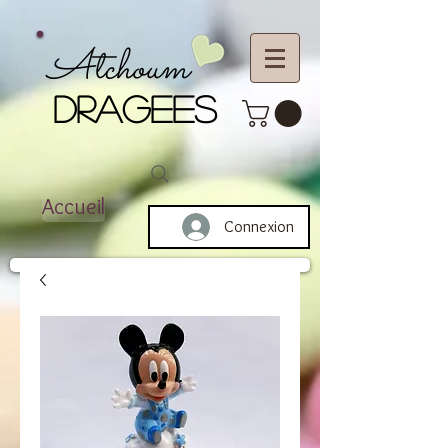
Atchoum
DRAGEES
Accueil
Connexion