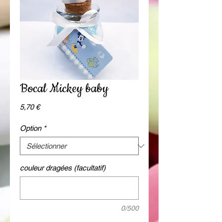
Bocal Mickey baby
Prix
5,70 €
Option
*
couleur dragées (facultatif)
0/500