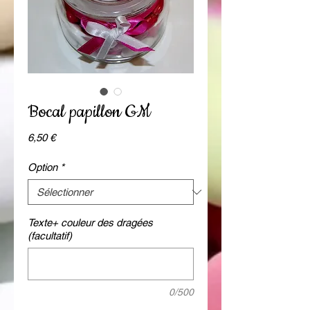
Bocal papillon GM
Prix
6,50 €
Option
*
Texte+ couleur des dragées
(facultatif)
0/500