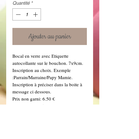
Quantité
*
Ajouter au panier
Bocal en verre avec Etiquette
autocollante sur le bouchon. 7x9cm.
Inscription au choix. Exemple
:Parrain/Marraine/Papy Mamie.
Inscription à préciser dans la boite à
message ci dessous.
Prix non garni: 6.50 €
Prix garni : 9.95€ avec 200grs dragées
choco fuchsia et Blanc (Si vous
souhaitez une autre couleur de
dragées, précisez-le dans la boîte à
message ci dessous. Vous retrouverez