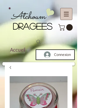
Atchoum
DRAGEES
Accueil
Connexion