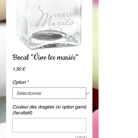
Bocal "Vive les mariés"
Prix
1,50 €
Option
*
Couleur des dragées (si option garni)
(facultatif)
0/500