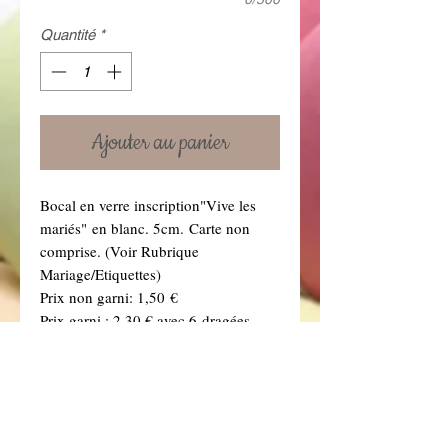
Quantité
*
Ajouter au panier
Bocal en verre inscription"Vive les
mariés" en blanc. 5cm. Carte non
comprise. (Voir Rubrique
Mariage/Etiquettes)
Prix non garni: 1,50 €
Prix garni : 2,30 € avec 6 dragées
choco couleur au choix.
Vous retrouverez toutes nos couleurs
de dragées dans la rubrique "Dragées"
.
Pour les envois postaux, les dragées