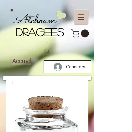
Atchoum
DRAGEES
Accueil
Connexion