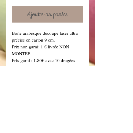
Ajouter au panier
Boite arabesque découpe laser ultra
précise en carton 9 cm.
Prix non garni: 1 € livrée NON
MONTEE.
Prix garni : 1.80€ avec 10 dragées
choco Blanc, livrée montée (Si vous
souhaitez une autre couleur de
dragées, précisez-le dans la boîte à
message ci dessous. Vous retrouverez
toutes nos couleurs de dragées dans la
rubrique "Dragées" .)
Details
Non Garni signifie le sujet vide (sans