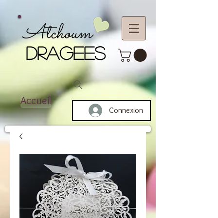
Atchoum
DRAGEES
Accueil
Connexion