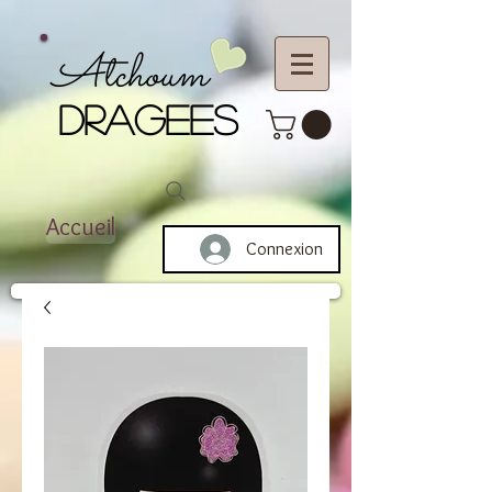
Atchoum
DRAGEES
Accueil
Connexion