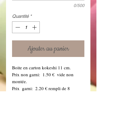
0/500
Quantité
*
Ajouter au panier
Boite en carton kokeshi 11 cm.
Prix non garni:  1.50 €  vide non 
montée.
Prix  garni:  2.20 € rempli de 8 
dragées choco couleur de dragées au 
choix (précisez-le dans la boîte à 
message ci dessous. Vous retrouverez 
toutes nos couleurs de dragées dans la 
rubrique "Dragées" .)
Vous pouvez augmenter ou modifier 