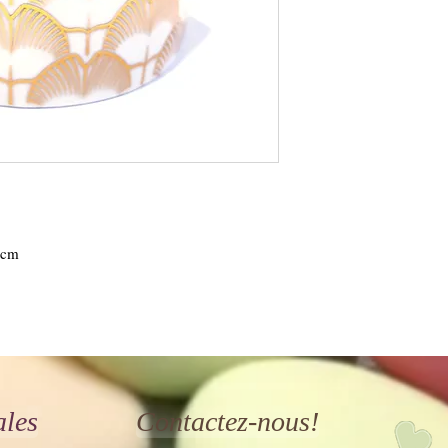
9cm
ales
Contactez-nous!