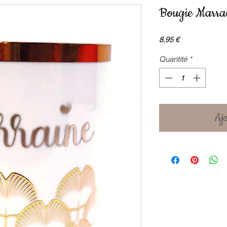
Bougie Marra
Prix
8,95 €
Quantité
*
Ajo