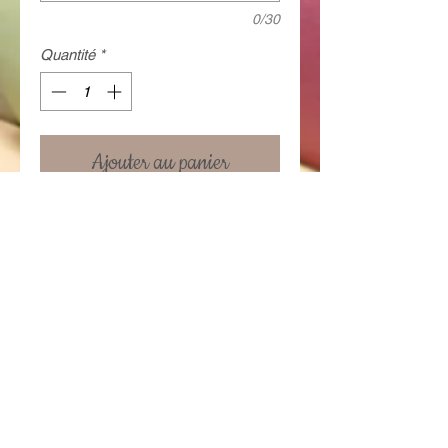
0/30
Quantité
*
Ajouter au panier
Cadre en bois pivotant (pouvant
accueillir 2 photos 10x15cm)+ porte
clé en bois personnalisé
Details
Conditions générales