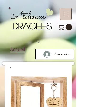
Atchoum
DRAGEES
Accueil
Connexion