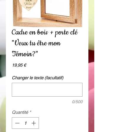
Cadre en bois + porte clé
"Veux tu être mon
Témoin?"
Prix
19,95 €
Changer le texte (facultatif)
0/500
Quantité
*