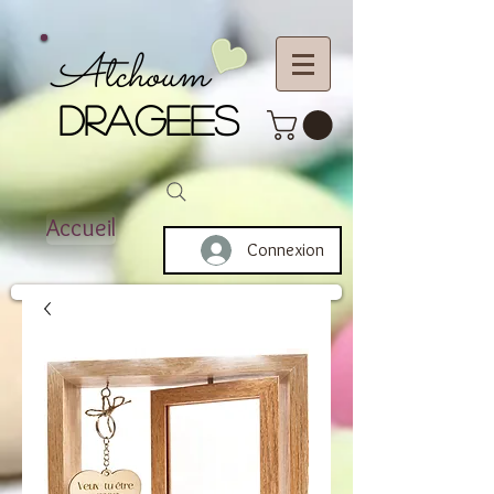
Atchoum
DRAGEES
Accueil
Connexion