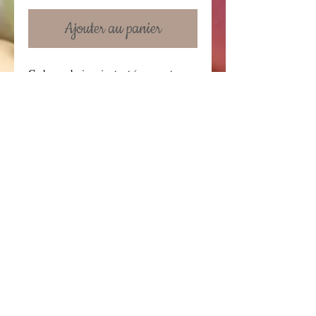
Ajouter au panier
Cadre en bois pivotant (pouvant
accueillir 2 photos 10x15cm)+ porte
clé en bois "Veux tu être mon
Témoin?"
Details
Conditions générales
Contactez-nous!