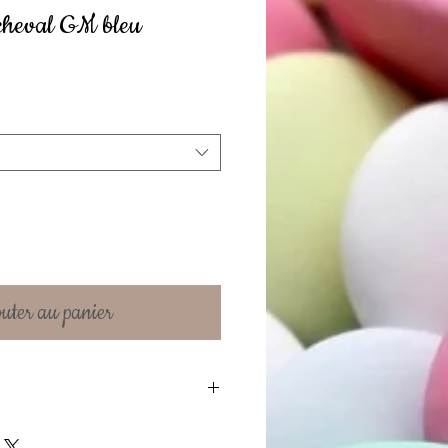
cheval GM bleu
uter au panier
sujet seul (sans tulle, sans dragées,