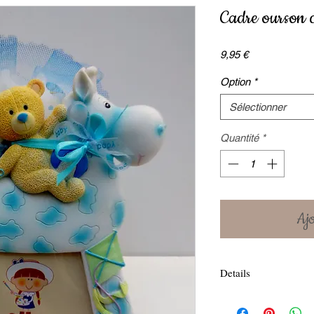
Cadre ourson 
Prix
9,95 €
Option
*
Sélectionner
Quantité
*
Ajo
Details
Non Garni signifie le 
sans ruban)