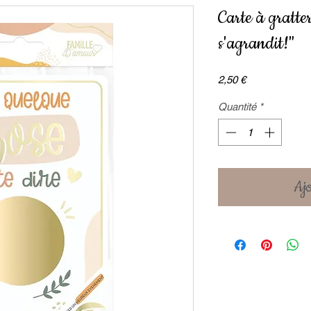
Carte à gratte
s'agrandit!"
Prix
2,50 €
Quantité
*
Ajo