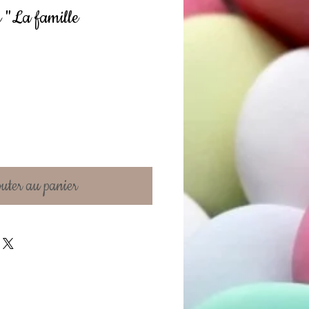
r "La famille
uter au panier