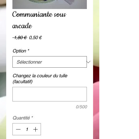
Communiante sous
arcade
Prix
Prix
 1,80 € 
0,50 €
original
promotionnel
Option
*
Changez la couleur du tulle
(facultatif)
0/500
Quantité
*