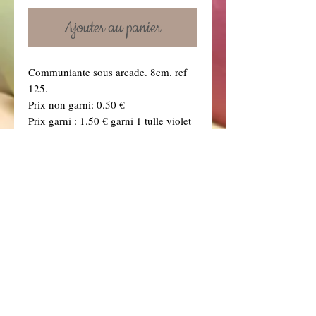
Ajouter au panier
Communiante sous arcade. 8cm. ref
125.
Prix non garni: 0.50 €
Prix garni : 1.50 € garni 1 tulle violet
(Si vous souhaitez une autre couleur
de tulle, précisez-le dans la boîte à
message ci dessous. Vous retrouverez
toutes nos couleurs de tulles dans la
rubrique "Dragées" .)
Details
Non Garni signifie le sujet seul (sans
tulle, sans dragées, sans ruban)
Le sujet garni sera agrémenté d'1 tulle