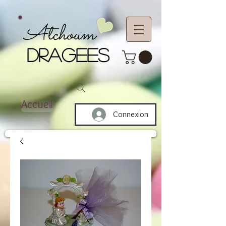
Atchoum
DRAGEES
Accueil
Connexion