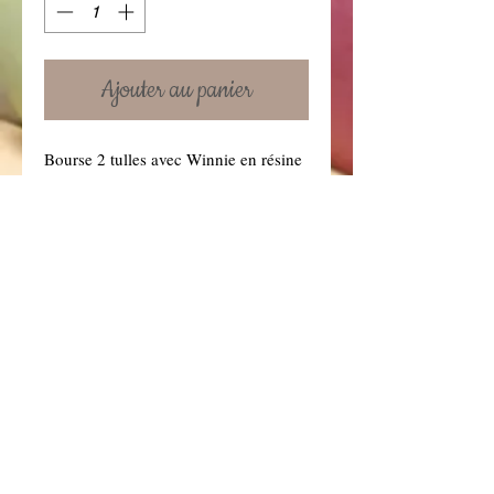
Ajouter au panier
Bourse 2 tulles avec Winnie en résine
plate. le tout entre 7cm.
Prix garni pour 1 sujet : 3 € avec 2
tulles rouge et jaune (Si vous
souhaitez une autre couleur de tulle,
précisez-le dans la boîte à message ci
dessous. Vous retrouverez toutes nos
couleurs de tulles dans la rubrique
"Dragées" .)
Conditions générales