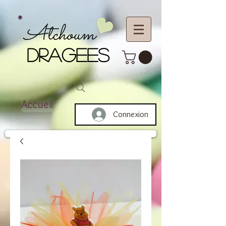
Atchoum
DRAGEES
Accueil
Connexion