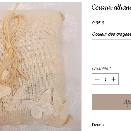
Coussin allian
Prix
9,95 €
Couleur des dragées (
Quantité
*
Ajo
Details