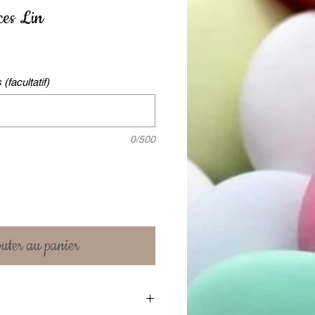
ces Lin
facultatif)
0/500
uter au panier