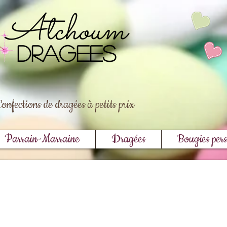
Atchoum
DRAGEES
Confections de dragées à petits prix
Parrain-Marraine
Dragées
Bougies pers