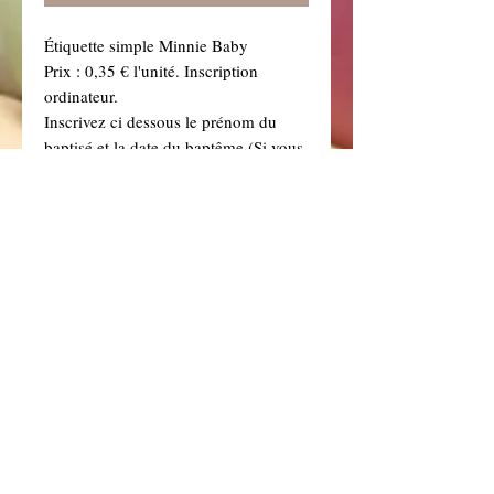
Étiquette simple Minnie Baby
Prix : 0,35 € l'unité. Inscription
ordinateur.
Inscrivez ci dessous le prénom du
baptisé et la date du baptême (Si vous
ne souhaitez pas d'inscription,
inscrivez "vierge")
Si vous avez commandé des sujets
garnis, les étiquettes seront attachées
au noeud de votre sujet. Dans ce cas,
commandez autant d'étiquettes que de
sujets.
Conditions générales
Contactez-nous!