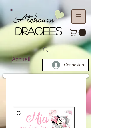
Atchoum
DRAGEES
Accueil
Connexion