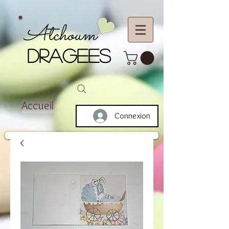
Atchoum
DRAGEES
Accueil
Connexion