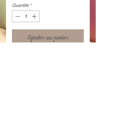
Quantité
*
Ajouter au panier
Flûte à champagne en verre Mickey
avec prénom , date et destinataire au
choix (Parrain, Marraine, Tonton,
Mamie...ce que vous voulez!)
Prix: 15,95 €
Flûte décorative. Ne peut être lavée.
Conditions générales
Contactez-nous!