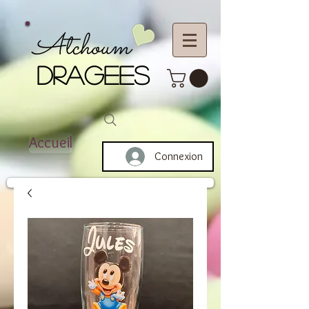
Atchoum
DRAGEES
Accueil
Connexion