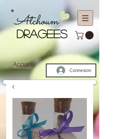
Atchoum
DRAGEES
Accueil
Connexion