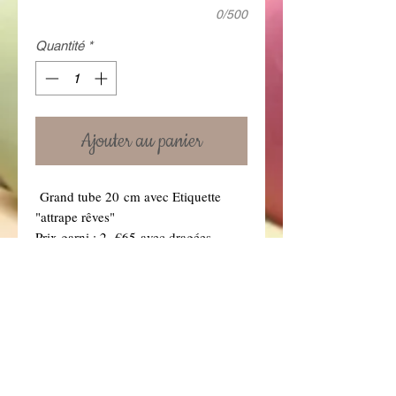
0/500
Quantité
*
Ajouter au panier
Grand tube 20 cm avec Etiquette
"attrape rêves"
Prix garni : 2. €65 avec dragées
choco vert, violet et bleu ciel (Si vous
souhaitez une autre couleur de
dragées, précisez-le dans la boîte à
message ci dessous. Vous retrouverez
toutes nos couleurs de dragées dans la
rubrique "Dragées" .)