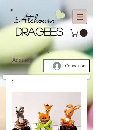
Atchoum
DRAGEES
Accueil
Connexion