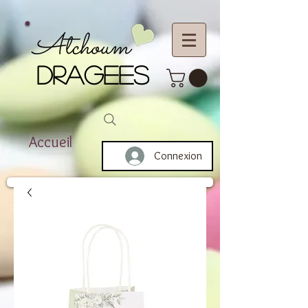
Atchoum
DRAGEES
Accueil
Connexion