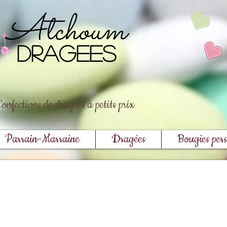
Atchoum
DRAGEES
Confections de dragées à petits prix
Parrain-Marraine
Dragées
Bougies pers