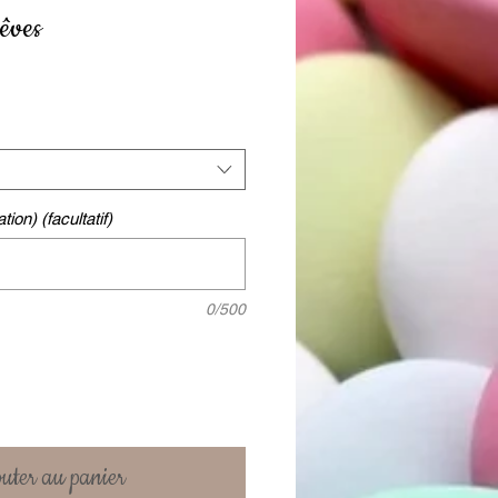
êves
tion) (facultatif)
0/500
uter au panier