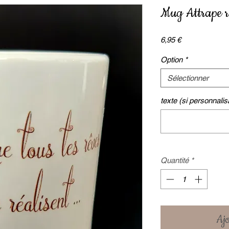
Mug Attrape r
Prix
6,95 €
Option
*
Sélectionner
texte (si personnalisa
Quantité
*
Ajo