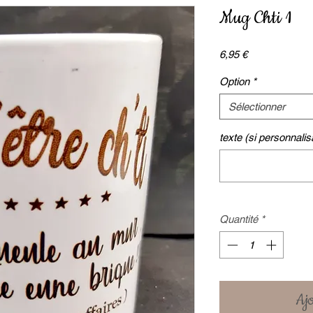
Mug Chti 1
Prix
6,95 €
Option
*
Sélectionner
texte (si personnalisa
Quantité
*
Ajo