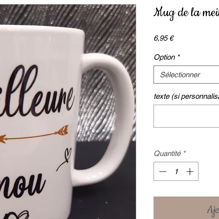
Mug de la m
Prix
6,95 €
Option
*
Sélectionner
texte (si personnalisa
Quantité
*
Ajo