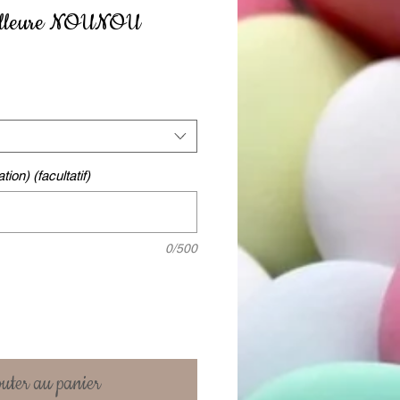
eilleure NOUNOU
tion) (facultatif)
0/500
uter au panier