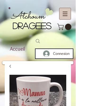
Atchoum
DRAGEES
Accueil
Connexion