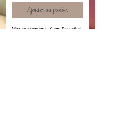
Ajouter au panier
Mug en céramique 10 cm. Possibilité
de rajouter un texte au verso.
Prix du mug standard : 6.95 €
Prix avec une personnalisation: 12 €
Details
Le texte ne doit pas contenir plus de
10 mots
Conditions générales
Contactez-nous!