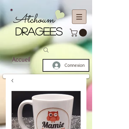
Atchoum
DRAGEES
Accueil
Connexion