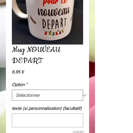
Mug NOUVEAU
DEPART
Prix
6,95 €
Option
*
texte (si personnalisation) (facultatif)
0/500