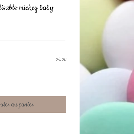
isable mickey baby
0/500
uter au panier