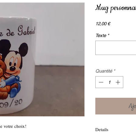
Mug personnal
Prix
12,00 €
Texte
*
Quantité
*
Ajo
e votre choix!
Details