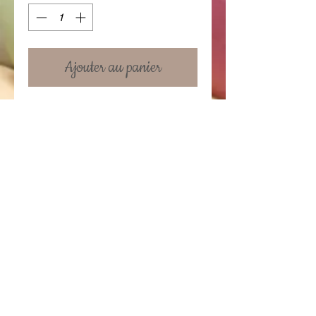
Ajouter au panier
Mug en céramique 10 cm. Possibilité
de rajouter un texte au verso.
Prix du mug standard : 6.95 €
Prix avec une personnalisation: 12 €
Details
Le texte ne doit pas contenir plus de
10 mots
Conditions générales
Contactez-nous!