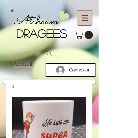
Atchoum
DRAGEES
Accueil
Connexion