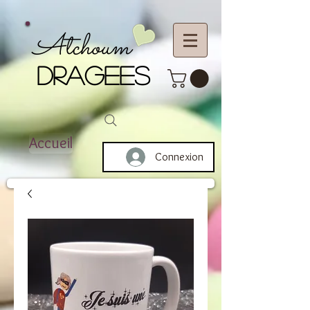
Atchoum
DRAGEES
Accueil
Connexion