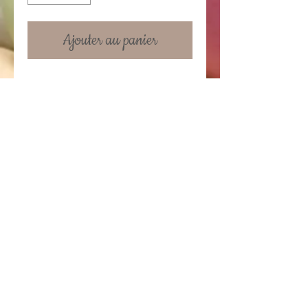
Ajouter au panier
Mug en céramique 10 cm. Possibilité
de rajouter un texte au verso.
Prix du mug standard : 6.95 €
Prix avec une personnalisation: 12 €
Details
Le texte ne doit pas contenir plus de
10 mots
Conditions générales
Contactez-nous!