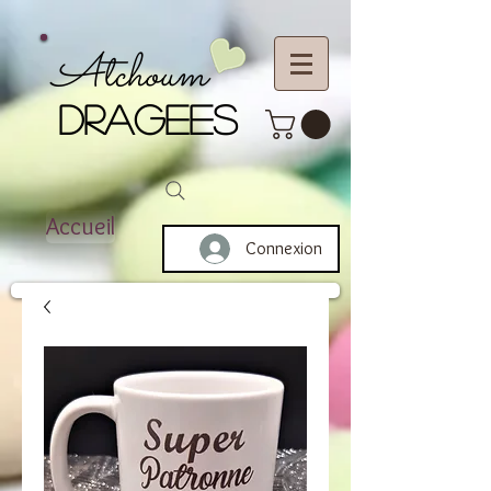
Atchoum
DRAGEES
Accueil
Connexion