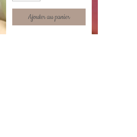
Ajouter au panier
Mug en céramique 10 cm. Possibilité
de rajouter un texte au verso.
Prix du mug standard : 6.95 €
Prix avec une personnalisation: 12 €
Details
Le texte ne doit pas contenir plus de
10 mots
Conditions générales
Contactez-nous!