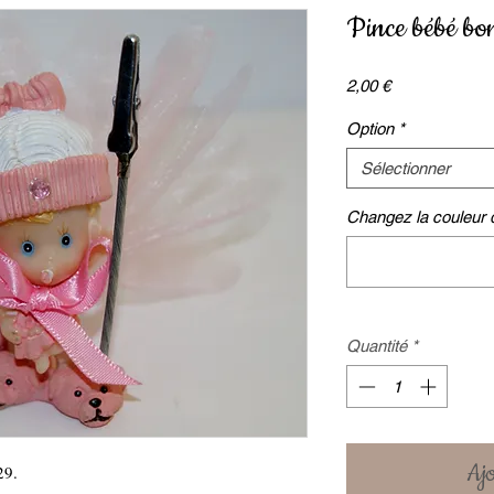
Pince bébé bo
Prix
2,00 €
Option
*
Sélectionner
Changez la couleur du
Quantité
*
Ajo
29.