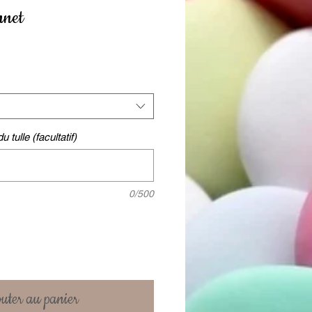
nnet
 tulle (facultatif)
0/500
uter au panier