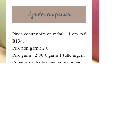
Ajouter au panier
Pince coeur noire en métal. 11 cm. ref
B134.
Prix non garni: 2 €
Prix garni : 2.80 € garni 1 tulle argent
(Si vous souhaitez une autre couleur
de tulle, précisez-le dans la boîte à
message ci dessous. Vous retrouverez
toutes nos couleurs de tulles dans la
rubrique "Dragées" .)
Details
Non Garni signifie le sujet seul (sans
tulle, sans dragées, sans ruban)