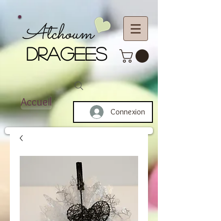
Atchoum
DRAGEES
Accueil
Connexion