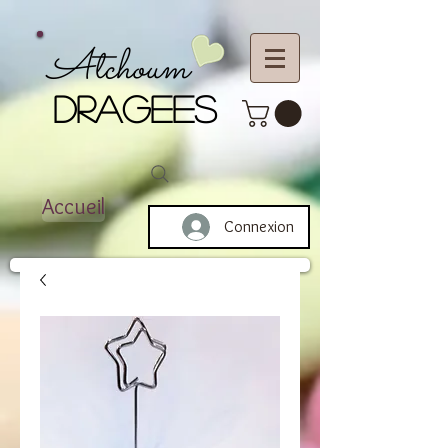
Atchoum
DRAGEES
Accueil
Connexion