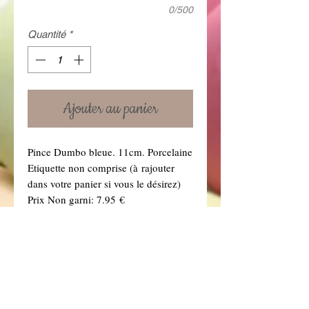
0/500
Quantité
*
Ajouter au panier
Pince Dumbo bleue. 11cm. Porcelaine
Etiquette non comprise (à rajouter
dans votre panier si vous le désirez)
Prix Non garni: 7.95 €
Prix garni : 8.95 € garni 2 tulles bleu
et blanc (Si vous souhaitez une autre
couleur de tulle, précisez-le dans la
boîte à message ci dessous. Vous
retrouverez toutes nos couleurs de
tulles dans la rubrique