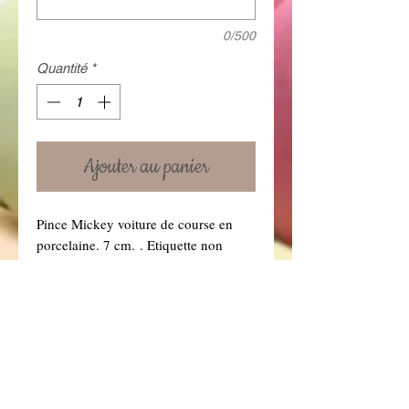
0/500
Quantité
*
Ajouter au panier
Pince Mickey voiture de course en
porcelaine. 7 cm. . Etiquette non
comprise (à commander à part).
Prix non garni: 7.50 €
Prix garni : 7.95€ garni 1 tulle couleur
au choix (précisez-le dans la boîte à
message ci dessous. Vous retrouverez
toutes nos couleurs de tulles dans la
rubrique "Dragées" .)