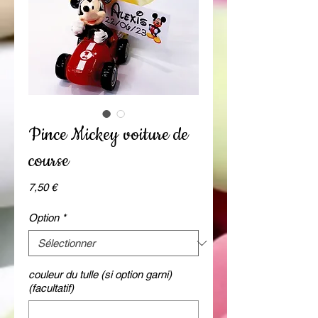
Pince Mickey voiture de
course
Prix
7,50 €
Option
*
couleur du tulle (si option garni)
(facultatif)