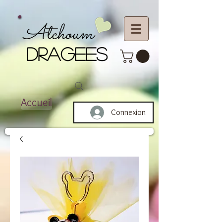
Atchoum
DRAGEES
Accueil
Connexion