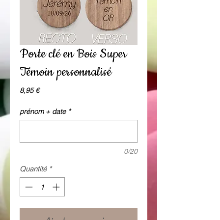
Porte clé en Bois Super
Témoin personnalisé
Prix
8,95 €
prénom + date
*
0/20
Quantité
*