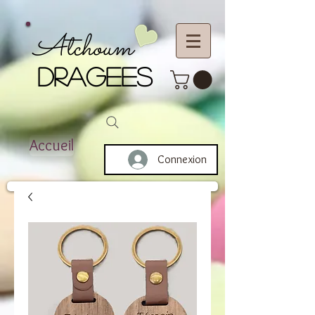
Atchoum
DRAGEES
Accueil
Connexion