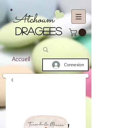
Atchoum
DRAGEES
Accueil
Connexion