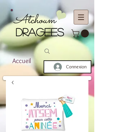
Atchoum
DRAGEES
Accueil
Connexion