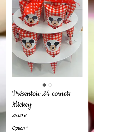
Présentoir 24 cornets
Mickey
Prix
35,00 €
Option
*