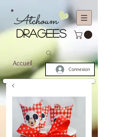
Atchoum
DRAGEES
Accueil
Connexion