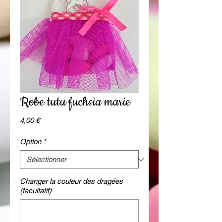
Robe tutu fuchsia marie
Prix
4,00 €
Option
*
Changer la couleur des dragées
(facultatif)