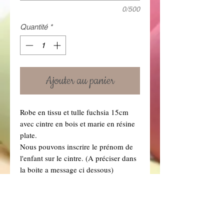
0/500
Quantité
*
Ajouter au panier
Robe en tissu et tulle fuchsia 15cm 
avec cintre en bois et marie en résine 
plate.
Nous pouvons inscrire le prénom de 
l'enfant sur le cintre. (A préciser dans 
la boite a message ci dessous)
Prix non garni: 4€ 
Prix  garni: 4.50 € avec 8 dragées 
fuchsia et blanc (Si vous souhaitez 
une autre couleur de dragées, 