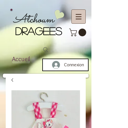
Atchoum
DRAGEES
Accueil
Connexion