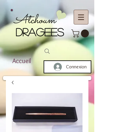
Atchoum
DRAGEES
Accueil
Connexion