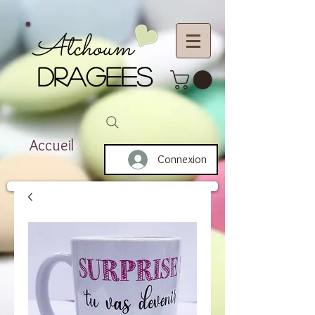
Atchoum
DRAGEES
Accueil
Connexion