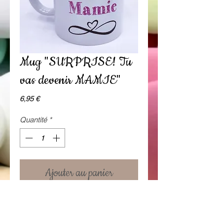
Mug "SURPRISE! Tu
vas devenir MAMIE"
Prix
6,95 €
Quantité
*
Ajouter au panier